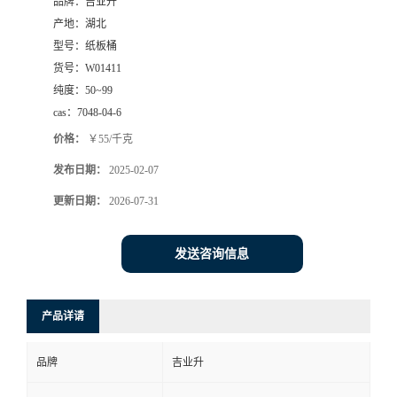
品牌：
吉业升
产地：
湖北
型号：
纸板桶
货号：
W01411
纯度：
50~99
cas：
7048-04-6
价格：
￥55/千克
发布日期：
2025-02-07
更新日期：
2026-07-31
发送咨询信息
产品详请
品牌
吉业升