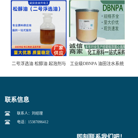
石墨矿
二号浮选油 松醇油 起泡剂与
工业级DBNPA 油田注水系统
柴油捕收剂配合使用选煤剂
的防腐处理 液体/固体
联系信息
联系人：刘经理
电话：15387096412
即刻联系我们吧！