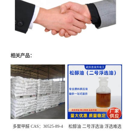
相关产品：
多聚甲醛 CAS：30525-89-4
松醇油 二号浮选油 浮选难选
的气肥煤、粉煤灰 选钼和选