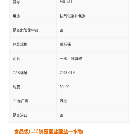
W01411
货号
用途
抗氧化剂护色剂
是否危险化学品
否
包装规格
纸板桶
别名
一水半胱氨酸
7048-04-6
CAS编号
50~99
纯度
产地/厂商
湖北
是否进口
否
食品级L-半胱氨酸盐酸盐一水物