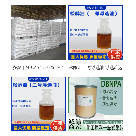
多聚甲醛 CAS：30525-89-4
松醇油 二号浮选油 浮选难选
的气肥煤、粉煤灰 选钼和选
石墨矿