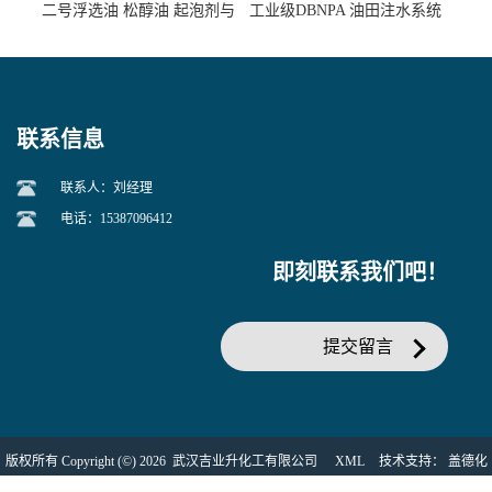
二号浮选油 松醇油 起泡剂与
工业级DBNPA 油田注水系统
柴油捕收剂配合使用选煤剂
的防腐处理 液体/固体
联系信息
联系人：刘经理
电话：15387096412
即刻联系我们吧！
提交留言
版权所有 Copyright (©) 2026
武汉吉业升化工有限公司
XML
技术支持：
盖德化
工网
食品商务网