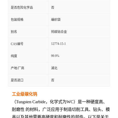
是否危险化学品
否
包装规格
编织袋
别名
钨碳钴合金
12774-15-1
CAS编号
99.9%
纯度
产地/厂商
湖北
是否进口
否
工业级碳化钨
（Tungsten Carbide，化学式为WC）是一种硬度高、
耐磨性 的材料，广泛应用于制造切削工具、钻头、模
具以及其他需要高硬度和耐磨性的部件。以下是关于