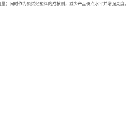
剂用量；同时作为聚烯烃塑料的成核剂，减少产品斑点水平并增强亮度。