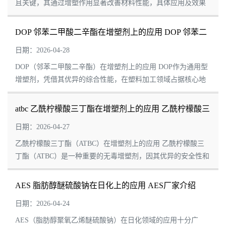
且关键，其通过增塑作用显著改善材料性能，具体应用及效果
如下： 一、软硬管材中的应用 PVC管材的核心增塑剂 DOP是
聚氯乙烯（PVC）管材...
DOP 邻苯二甲酸二辛酯在增塑剂上的应用 DOP 邻苯二
甲酸二辛酯厂家介绍
日期：2026-04-28
DOP（邻苯二甲酸二辛酯）在增塑剂上的应用 DOP作为通用型
增塑剂，凭借其优异的综合性能，在塑料加工领域占据核心地
位，尤其以聚氯乙烯（PVC）加工为核心应用场景，同时广泛
渗透至其他高聚物及工业领域。 ...
atbc 乙酰柠檬酸三丁酯在增塑剂上的应用 乙酰柠檬酸三
丁酯厂家介绍
日期：2026-04-27
乙酰柠檬酸三丁酯（ATBC）在增塑剂上的应用 乙酰柠檬酸三
丁酯（ATBC）是一种重要的无毒增塑剂，因其优异的安全性和
环保性能，在多个领域得到了广泛应用。以下是其在增塑剂上
的主要应用： 1. 塑料行业...
AES 脂肪醇醚硫酸钠在日化上的应用 AES厂家介绍
日期：2026-04-24
AES（脂肪醇聚氧乙烯醚硫酸钠）在日化领域的应用十分广