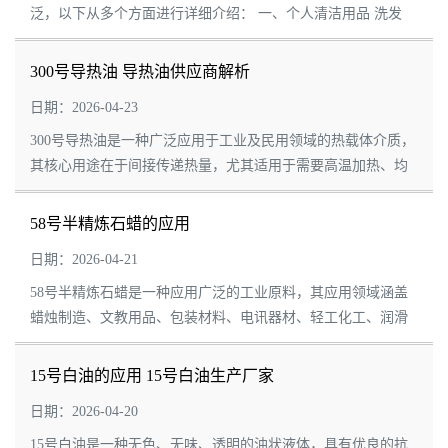
泛，以下从多个方面进行详细介绍： 一、个人清洁用品 洗发
水：AES是洗发水中的核心成分之一，它能够产生丰富而稳定
的泡沫，有效去除头皮和...
300号导热油 导热油供应商解析
日期：2026-04-23
300号导热油是一种广泛应用于工业及民用领域的热载体介质，
其核心用途在于间接传递热量，尤其适用于需要高温加热、均
匀控温、低压操作的工艺场景。以下是其具体用途及优势分
析： 一、核心用途 高...
58号半精炼石蜡的应用
日期：2026-04-21
58号半精炼石蜡是一种应用广泛的工业原料，其应用领域涵盖
蜡烛制造、文教用品、包装材料、电讯器材、轻工化工、润滑
与防护、食品与药品等多个行业，以下是对其具体应用的详细
介绍： 蜡烛制造：58...
15号白油的应用 15号白油生产厂家
日期：2026-04-20
15号白油是一种无色、无味、透明的油状液体，具有优良的抗