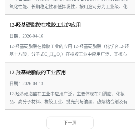
氧化性能、长期稳定性和低挥发性，按用途可分为工业级、化
妆品级、食品级和医药级，各类型的应用如下： 一、15号工业
级白油 润滑与防锈 ...
12-羟基硬脂酸在橡胶工业的应用
日期：2026-04-16
12-羟基硬脂酸在橡胶工业的应用 12-羟基硬脂酸（化学名12-羟
基十八酸，分子式C₁₈H₃₆O₃）在橡胶工业中应用广泛，其核心
作用源于分子结构中的羟基（-OH）和长链烷基，赋予其润滑
性、热稳定性及分散性。具体应用场...
12-羟基硬脂酸的工业应用
日期：2026-04-13
12-羟基硬脂酸在工业中应用广泛，主要体现在润滑脂、化妆
品、高分子材料、橡胶工业、抛光剂与油墨、热熔粘合剂及有
机合成中间体等领域。以下是具体应用介绍： 润滑脂：12-羟基
硬脂酸是制造高性能...
下一页