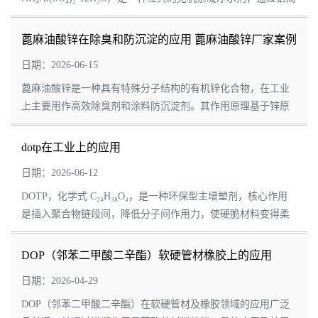
子水解生成氢氧化铝胶体，实现对水中悬浮物、胶体颗粒的吸
附凝聚与沉淀去除。它价格低...
蓖麻油酸锌在除臭和防沉淀的应用 蓖麻油酸锌厂家案例
解析
日期：2026-06-15
蓖麻油酸锌是一种具有特殊分子结构的有机锌化合物，在工业
上主要用作高效除臭剂和涂料防沉淀剂。其作用原理基于锌原
子与特定分子的化学亲和力，使其在两个看似不相关的领域都
表现出色。 🔬 作用原理：关键...
dotp在工业上的应用
日期：2026-06-12
DOTP，化学式 C₂₄H₃₈O₄，是一种环保型主增塑剂，核心作用
是插入聚合物链段间，降低分子间作用力，使硬脆材料变得柔
软可塑。相比传统 DOP，它具有耐热、耐寒、低挥发、高绝
缘、低迁移等优势，且不含邻苯二甲酸盐，...
DOP（邻苯二甲酸二辛酯）软硬管材橡胶上的应用
DOP厂家介绍
日期：2026-04-29
DOP（邻苯二甲酸二辛酯）在软硬管材及橡胶领域的应用广泛