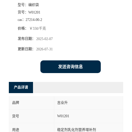
型号：
编织袋
货号：
W01201
cas：
27214-00-2
价格：
￥550/千克
发布日期：
2025-02-07
更新日期：
2026-07-31
发送咨询信息
产品详请
品牌
吉业升
W01201
货号
用途
稳定剂乳化剂营养增补剂