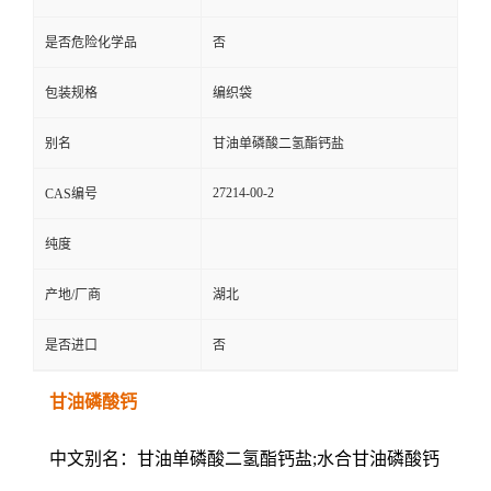
是否危险化学品
否
包装规格
编织袋
别名
甘油单磷酸二氢酯钙盐
27214-00-2
CAS编号
纯度
产地/厂商
湖北
是否进口
否
甘油磷酸钙
中文别名：甘油单磷酸二氢酯钙盐;水合甘油磷酸钙