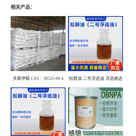
相关产品：
多聚甲醛 CAS：30525-89-4
松醇油 二号浮选油 浮选难选
的气肥煤、粉煤灰 选钼和选
石墨矿