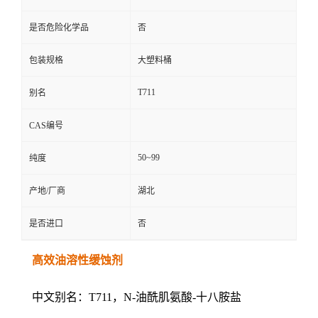
是否危险化学品
否
包装规格
大塑料桶
T711
别名
CAS编号
50~99
纯度
产地/厂商
湖北
是否进口
否
高效油溶性缓蚀剂
中文别名：T711，N-油酰肌氨酸-十八胺盐