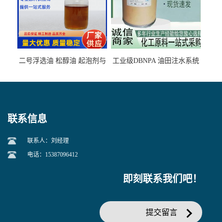
二号浮选油 松醇油 起泡剂与
工业级DBNPA 油田注水系统
柴油捕收剂配合使用选煤剂
的防腐处理 液体/固体
联系信息
联系人：刘经理
电话：15387096412
即刻联系我们吧！
提交留言