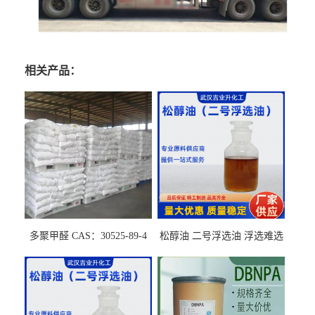
相关产品：
多聚甲醛 CAS：30525-89-4
松醇油 二号浮选油 浮选难选
的气肥煤、粉煤灰 选钼和选
石墨矿