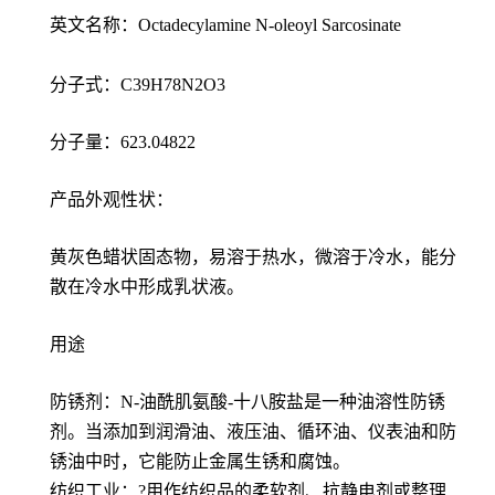
英文名称：Octadecylamine N-oleoyl Sarcosinate
分子式：C39H78N2O3
分子量：623.04822
产品外观性状：
黄灰色蜡状固态物，易溶于热水，微溶于冷水，能分
散在冷水中形成乳状液。
用途
防锈剂：N-油酰肌氨酸-十八胺盐是一种油溶性防锈
剂。当添加到润滑油、液压油、循环油、仪表油和防
锈油中时，它能防止金属生锈和腐蚀。
纺织工业：?用作纺织品的柔软剂、抗静电剂或整理