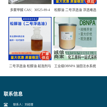
多聚甲醛 CAS：30525-89-4
松醇油 二号浮选油 浮选难选
的气肥煤、粉煤灰 选钼和选
石墨矿
二号浮选油 松醇油 起泡剂与
工业级DBNPA 油田注水系统
柴油捕收剂配合使用选煤剂
的防腐处理 液体/固体
联系信息
联系人：刘经理