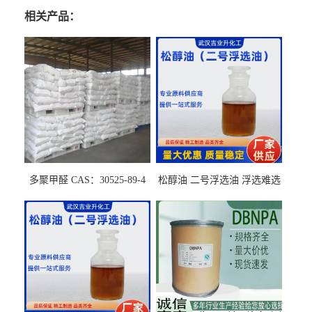
相关产品：
多聚甲醛 CAS：30525-89-4
松醇油 二号浮选油 浮选难选
的气肥煤、粉煤灰 选钼和选
石墨矿