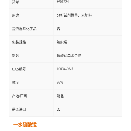
W01224
货号
用途
分析试剂微量元素肥料
是否危险化学品
否
包装规格
编织袋
别名
硫酸锰单水合物
10034-96-5
CAS编号
98%
纯度
产地/厂商
湖北
是否进口
否
一水硫酸锰