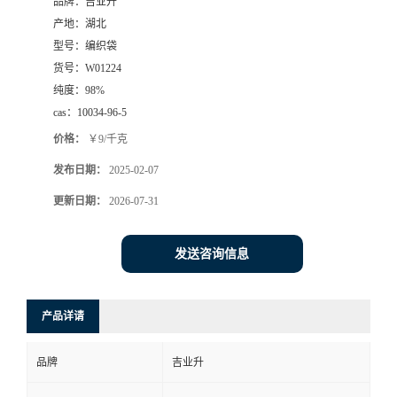
品牌：
吉业升
产地：
湖北
型号：
编织袋
货号：
W01224
纯度：
98%
cas：
10034-96-5
价格：
￥9/千克
发布日期：
2025-02-07
更新日期：
2026-07-31
发送咨询信息
产品详请
品牌
吉业升