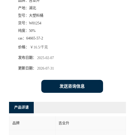
品牌：
吉业升
产地：
湖北
型号：
大塑料桶
货号：
W01254
纯度：
50%
cas：
64665-57-2
价格：
￥16.5/千克
发布日期：
2025-02-07
更新日期：
2026-07-31
发送咨询信息
产品详请
品牌
吉业升