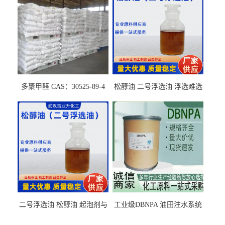
多聚甲醛 CAS：30525-89-4
松醇油 二号浮选油 浮选难选
的气肥煤、粉煤灰 选钼和选
石墨矿
二号浮选油 松醇油 起泡剂与
工业级DBNPA 油田注水系统
柴油捕收剂配合使用选煤剂
的防腐处理 液体/固体