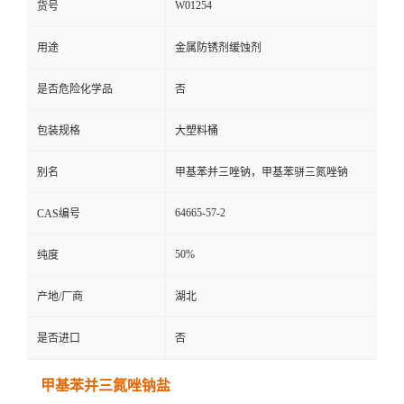
W01254
货号
用途
金属防锈剂缓蚀剂
是否危险化学品
否
包装规格
大塑料桶
别名
甲基苯并三唑钠，甲基苯骈三氮唑钠
64665-57-2
CAS编号
50%
纯度
产地/厂商
湖北
是否进口
否
甲基苯并三氮唑钠盐