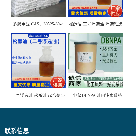
多聚甲醛 CAS：30525-89-4
松醇油 二号浮选油 浮选难选
的气肥煤、粉煤灰 选钼和选
石墨矿
二号浮选油 松醇油 起泡剂与
工业级DBNPA 油田注水系统
柴油捕收剂配合使用选煤剂
的防腐处理 液体/固体
联系信息