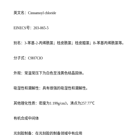
英文名：Cinnamoyl chloride
EINECS号：203-065-5
别名：3-苯基-2-丙烯酰氯；桂皮酰氯；桂皮醯氯；Β-苯基丙烯酰氯等。
分子式：C9H7ClO
外观：常温常压下为白色至浅黄色结晶固体。
吸湿性和潮解性：具有很强的吸湿性和潮解性。
其他理化性质：密度为1.199g/cm3，沸点为257.77℃
有机合成中间体
光刻胶制备：在光刻胶的制备领域中有应用