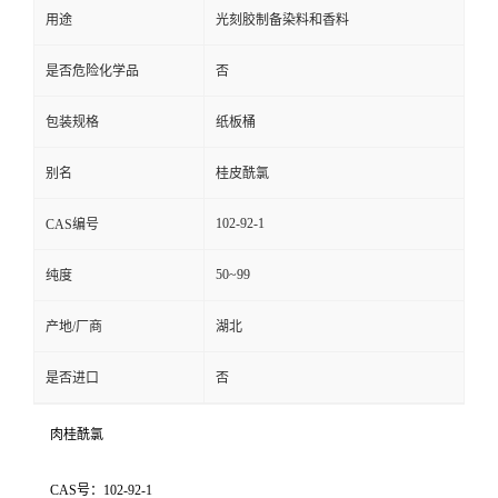
用途
光刻胶制备染料和香料
是否危险化学品
否
包装规格
纸板桶
别名
桂皮酰氯
102-92-1
CAS编号
50~99
纯度
产地/厂商
湖北
是否进口
否
肉桂酰氯
CAS号：102-92-1