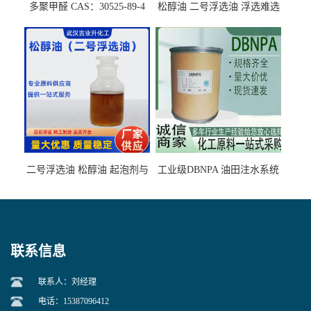
多聚甲醛 CAS：30525-89-4
松醇油 二号浮选油 浮选难选
的气肥煤、粉煤灰 选钼和选
石墨矿
二号浮选油 松醇油 起泡剂与
工业级DBNPA 油田注水系统
柴油捕收剂配合使用选煤剂
的防腐处理 液体/固体
联系信息
联系人：刘经理
电话：15387096412