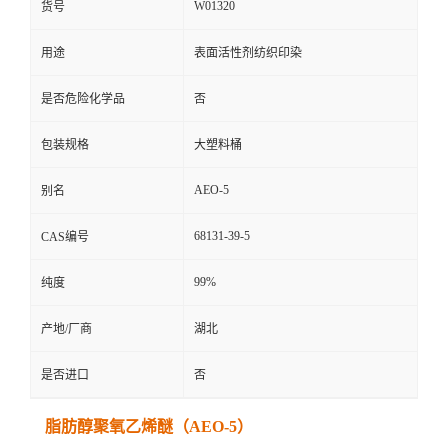
W01320
货号
用途
表面活性剂纺织印染
是否危险化学品
否
包装规格
大塑料桶
AEO-5
别名
68131-39-5
CAS编号
99%
纯度
产地/厂商
湖北
是否进口
否
脂肪醇聚氧乙烯醚（AEO-5）