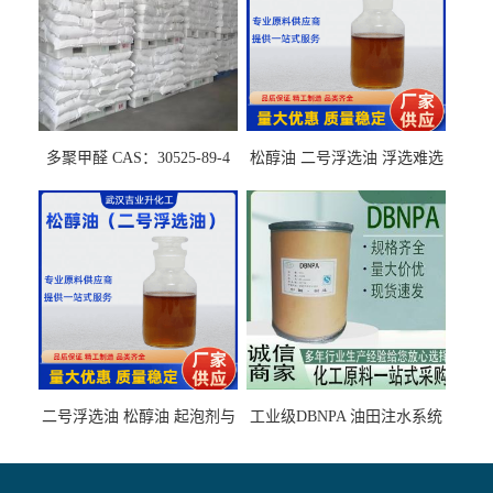
多聚甲醛 CAS：30525-89-4
松醇油 二号浮选油 浮选难选
的气肥煤、粉煤灰 选钼和选
石墨矿
二号浮选油 松醇油 起泡剂与
工业级DBNPA 油田注水系统
柴油捕收剂配合使用选煤剂
的防腐处理 液体/固体