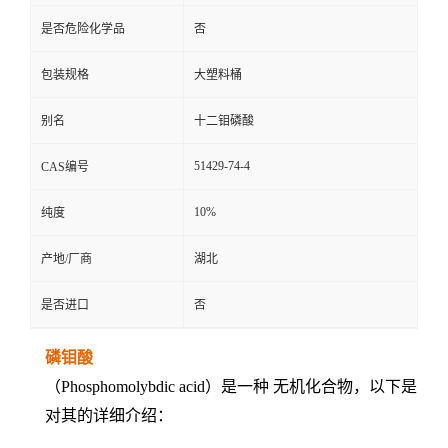
是否危险化学品
否
包装规格
大塑料桶
别名
十二钼磷酸
51429-74-4
CAS编号
10%
纯度
产地/厂商
湖北
是否进口
否
磷钼酸
（Phosphomolybdic acid）是一种 无机化合物，以下是
对其的详细介绍：