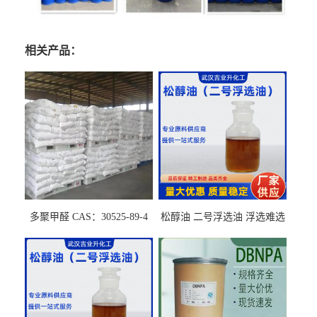
相关产品：
多聚甲醛 CAS：30525-89-4
松醇油 二号浮选油 浮选难选
的气肥煤、粉煤灰 选钼和选
石墨矿