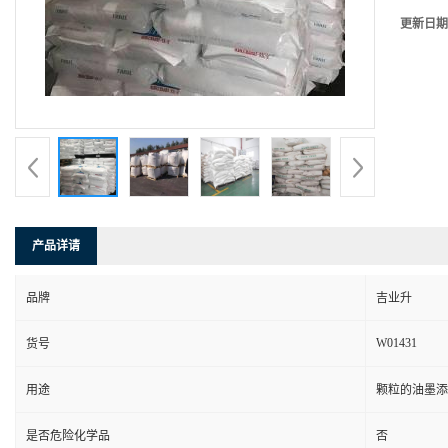
更新日期
产品详请
品牌
吉业升
W01431
货号
用途
颗粒的油墨添
是否危险化学品
否