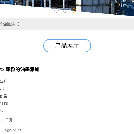
粒的油墨添加
产品展厅
9% 颗粒的油墨添加
业升
北
织袋
01431
9%
22/千克
：
2025-02-07