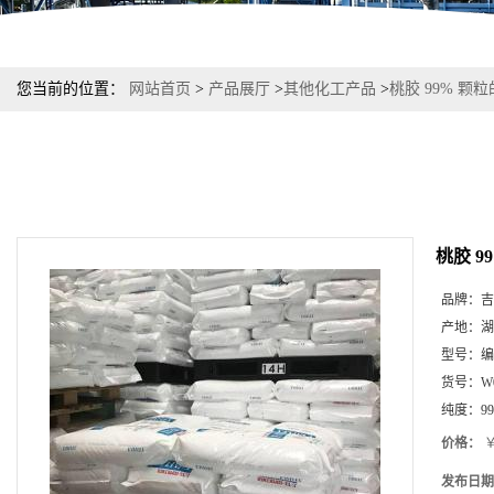
您当前的位置：
网站首页
>
产品展厅
>
其他化工产品
>
桃胶 99% 颗
桃胶 9
品牌：
吉
产地：
湖
型号：
编
货号：
W
纯度：
9
价格：
￥
发布日期