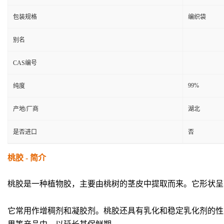
包装规格
编织袋
别名
CAS编号
99%
纯度
产地/厂商
湖北
是否进口
否
桃胶 - 简介
桃胶是一种植物胶，主要由桃树的茎皮中提取而来。它形状呈
它常用作增稠剂和凝胶剂。桃胶还具有乳化和稳定乳化剂的性