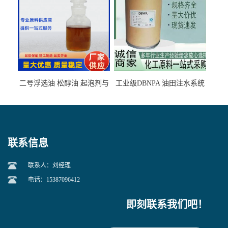
二号浮选油 松醇油 起泡剂与
工业级DBNPA 油田注水系统
柴油捕收剂配合使用选煤剂
的防腐处理 液体/固体
联系信息
联系人：刘经理
电话：15387096412
即刻联系我们吧！