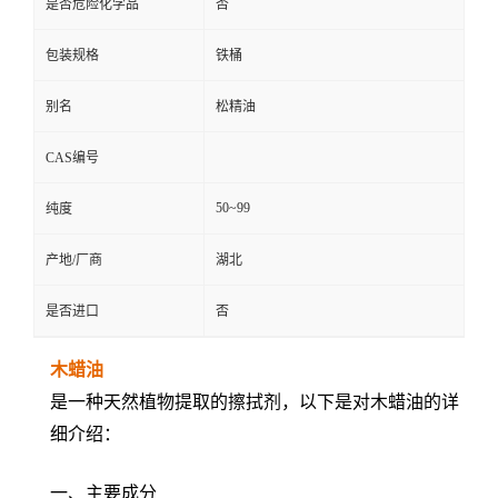
是否危险化学品
否
包装规格
铁桶
别名
松精油
CAS编号
50~99
纯度
产地/厂商
湖北
是否进口
否
木蜡油
是一种天然植物提取的擦拭剂，以下是对木蜡油的详
细介绍：
一、主要成分