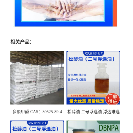
相关产品：
多聚甲醛 CAS：30525-89-4
松醇油 二号浮选油 浮选难选
的气肥煤、粉煤灰 选钼和选
石墨矿