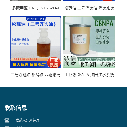
多聚甲醛 CAS：30525-89-4
松醇油 二号浮选油 浮选难选
的气肥煤、粉煤灰 选钼和选
石墨矿
二号浮选油 松醇油 起泡剂与
工业级DBNPA 油田注水系统
柴油捕收剂配合使用选煤剂
的防腐处理 液体/固体
联系信息
联系人：刘经理