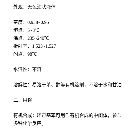
外观：无色油状液体
密度：0.938~0.95
熔点：5~8℃
沸点：235~240℃
折射率：1.523~1.527
闪点：98℃
水溶性：不溶
溶解性：易溶于苯、醇等有机溶剂，不溶于水和甘油
三、用途
有机合成：环己基苯可用作有机合成的中间体，参与
多种化学反应。