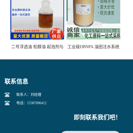
二号浮选油 松醇油 起泡剂与
工业级DBNPA 油田注水系统
柴油捕收剂配合使用选煤剂
的防腐处理 液体/固体
联系信息
联系人：刘经理
电话：15387096412
即刻联系我们吧！