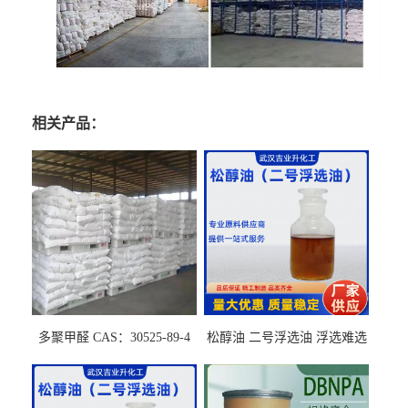
相关产品：
多聚甲醛 CAS：30525-89-4
松醇油 二号浮选油 浮选难选
的气肥煤、粉煤灰 选钼和选
石墨矿