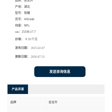
品牌：
吉业升
产地：
湖北
型号：
铁桶
货号：
W01446
纯度：
98%
cas：
25339-17-7
价格：
￥30/千克
发布日期：
2025-02-07
更新日期：
2026-07-31
发送咨询信息
产品详请
品牌
吉业升