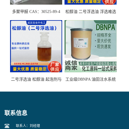
多聚甲醛 CAS：30525-89-4
松醇油 二号浮选油 浮选难选
的气肥煤、粉煤灰 选钼和选
石墨矿
二号浮选油 松醇油 起泡剂与
工业级DBNPA 油田注水系统
柴油捕收剂配合使用选煤剂
的防腐处理 液体/固体
联系信息
联系人：刘经理