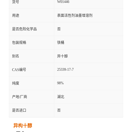
W01446
货号
用途
表面活性剂油墨增溶剂
是否危险化学品
否
包装规格
铁桶
别名
异十醇
25339-17-7
CAS编号
98%
纯度
产地/厂商
湖北
是否进口
否
异构十醇