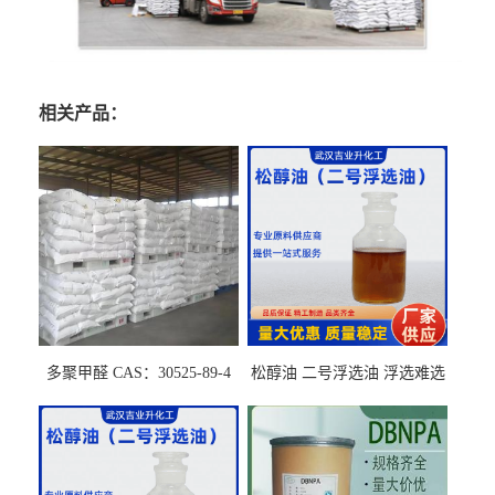
相关产品：
多聚甲醛 CAS：30525-89-4
松醇油 二号浮选油 浮选难选
的气肥煤、粉煤灰 选钼和选
石墨矿