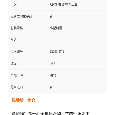
用途
烟雾抑制剂塑料工业用
是否危险化学品
否
包装规格
小塑料桶
别名
12036-37-2
CAS编号
86%
纯度
产地/厂商
湖北
是否进口
否
锡酸锌 - 简介
锡酸锌）是一种无机化合物，它的性质如下：