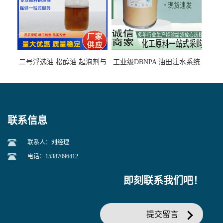
二号浮选油 松醇油 起泡剂与
工业级DBNPA 油田注水系统
柴油捕收剂配合使用选煤剂
的防腐处理 液体/固体
联系信息
联系人：刘经理
电话：15387096412
即刻联系我们吧！
提交留言