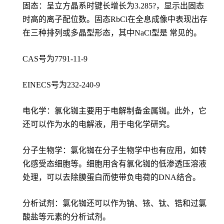
固态：呈立方晶系时键长增长为3.285?，显示出固态
时高的离子配位数。固态RbCl在全息成像中表现出存
在三种排列或多晶型形态，其中NaCl型是 常见的。
CAS号为7791-11-9
EINECS号为232-240-9
电化学：氯化铷主要用于电解制备金属铷。此外，它
还可以作为水的电解液，用于电化学研究。
分子生物学：氯化铷在分子生物学中也有应用，如转
化感受态细胞等。细胞用含有氯化铷的低渗透压溶液
处理，可以去除膜蛋白而使带负电荷的DNA结合。
分析试剂：氯化铷还可以作为钠、铱、钛、锆和过氯
酸盐等元素的分析试剂。