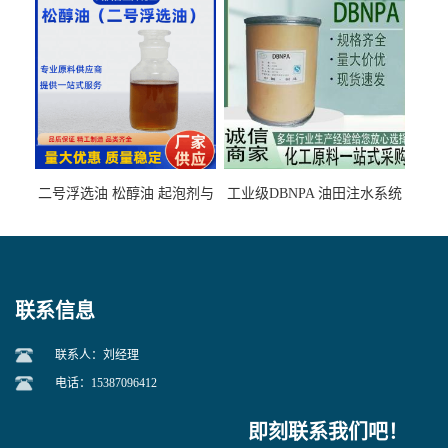
石墨矿
二号浮选油 松醇油 起泡剂与
工业级DBNPA 油田注水系统
柴油捕收剂配合使用选煤剂
的防腐处理 液体/固体
联系信息
联系人：刘经理
电话：15387096412
即刻联系我们吧！