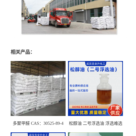
相关产品：
多聚甲醛 CAS：30525-89-4
松醇油 二号浮选油 浮选难选
的气肥煤、粉煤灰 选钼和选