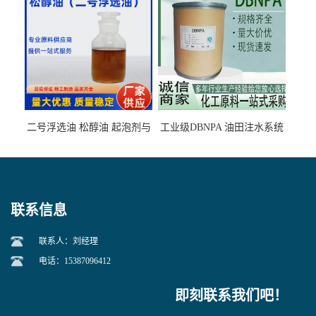
二号浮选油 松醇油 起泡剂与
工业级DBNPA 油田注水系统
柴油捕收剂配合使用选煤剂
的防腐处理 液体/固体
联系信息
联系人：刘经理
电话：15387096412
即刻联系我们吧！