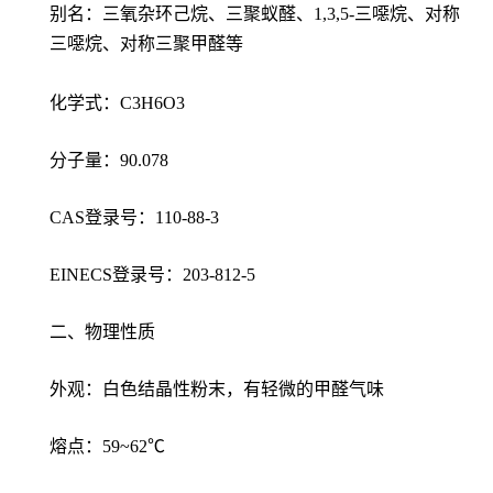
别名：三氧杂环己烷、三聚蚁醛、1,3,5-三噁烷、对称
三噁烷、对称三聚甲醛等
化学式：C3H6O3
分子量：90.078
CAS登录号：110-88-3
EINECS登录号：203-812-5
二、物理性质
外观：白色结晶性粉末，有轻微的甲醛气味
熔点：59~62℃