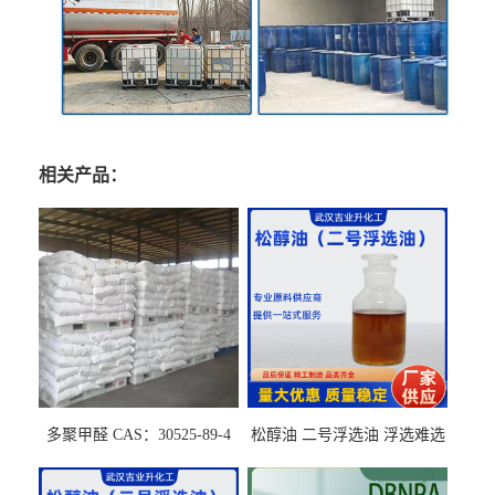
相关产品：
多聚甲醛 CAS：30525-89-4
松醇油 二号浮选油 浮选难选
的气肥煤、粉煤灰 选钼和选
石墨矿