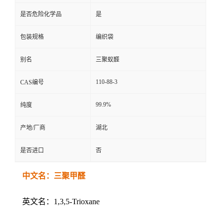
是否危险化学品
是
包装规格
编织袋
别名
三聚蚁醛
110-88-3
CAS编号
99.9%
纯度
产地/厂商
湖北
是否进口
否
中文名：三聚甲醛
英文名：1,3,5-Trioxane