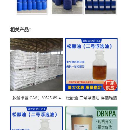
相关产品：
多聚甲醛 CAS：30525-89-4
松醇油 二号浮选油 浮选难选
的气肥煤、粉煤灰 选钼和选
石墨矿