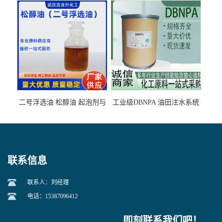
石墨矿
二号浮选油 松醇油 起泡剂与
工业级DBNPA 油田注水系统
柴油捕收剂配合使用选煤剂
的防腐处理 液体/固体
联系信息
联系人：刘经理
电话：15387096412
即刻联系我们吧！