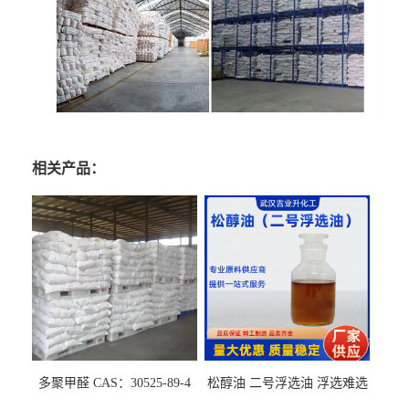
相关产品：
多聚甲醛 CAS：30525-89-4
松醇油 二号浮选油 浮选难选
的气肥煤、粉煤灰 选钼和选