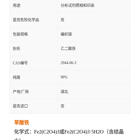
用途
分析试剂照相和印染
是否危险化学品
否
包装规格
编织袋
别名
乙二酸铁
2944-66-3
CAS编号
99%
纯度
产地/厂商
湖北
是否进口
否
草酸铁
化学式：Fe2(C2O4)3或Fe2(C2O4)3·5H2O（含结晶