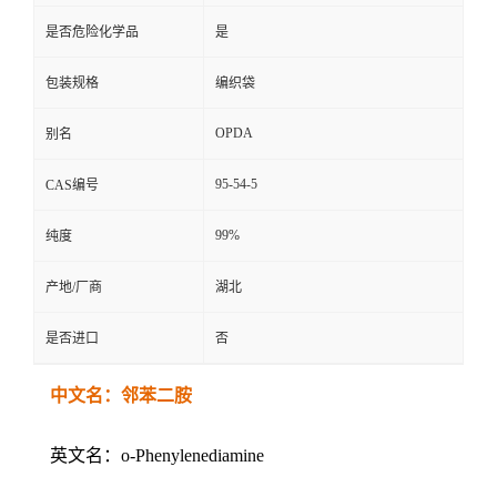
是否危险化学品
是
包装规格
编织袋
OPDA
别名
95-54-5
CAS编号
99%
纯度
产地/厂商
湖北
是否进口
否
中文名：邻苯二胺
英文名：o-Phenylenediamine