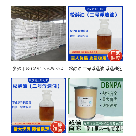
多聚甲醛 CAS：30525-89-4
松醇油 二号浮选油 浮选难选
的气肥煤、粉煤灰 选钼和选
石墨矿