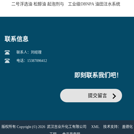
二号浮选油 松醇油 起泡剂与
工业级DBNPA 油田注水系统
柴油捕收剂配合使用选煤剂
的防腐处理 液体/固体
联系信息
联系人：刘经理
电话：15387096412
即刻联系我们吧！
提交留言
版权所有 Copyright (©) 2026
武汉吉业升化工有限公司
XML
技术支持：
盖德化