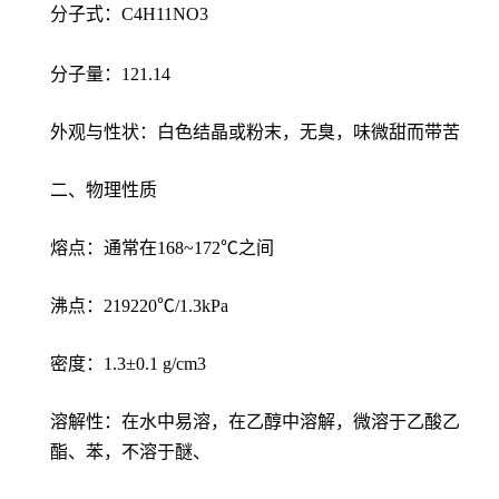
分子式：C4H11NO3
分子量：121.14
外观与性状：白色结晶或粉末，无臭，味微甜而带苦
二、物理性质
熔点：通常在168~172℃之间
沸点：219220℃/1.3kPa
密度：1.3±0.1 g/cm3
溶解性：在水中易溶，在乙醇中溶解，微溶于乙酸乙
酯、苯，不溶于醚、