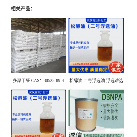
相关产品：
多聚甲醛 CAS：30525-89-4
松醇油 二号浮选油 浮选难选
的气肥煤、粉煤灰 选钼和选
石墨矿