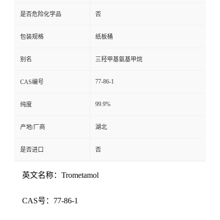
是否危险化学品
否
包装规格
纸板桶
别名
三羟甲基氨基甲烷
77-86-1
CAS编号
99.9%
纯度
产地/厂商
湖北
是否进口
否
英文名称：Trometamol
CAS号：77-86-1