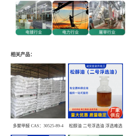
相关产品：
多聚甲醛 CAS：30525-89-4
松醇油 二号浮选油 浮选难选
的气肥煤、粉煤灰 选钼和选