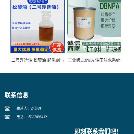
石墨矿
二号浮选油 松醇油 起泡剂与
工业级DBNPA 油田注水系统
柴油捕收剂配合使用选煤剂
的防腐处理 液体/固体
联系信息
联系人：刘经理
电话：15387096412
即刻联系我们吧！