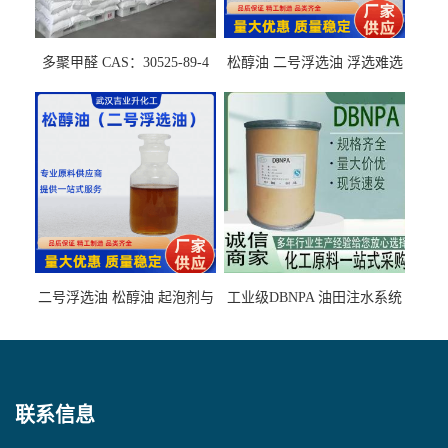
多聚甲醛 CAS：30525-89-4
松醇油 二号浮选油 浮选难选
的气肥煤、粉煤灰 选钼和选
石墨矿
二号浮选油 松醇油 起泡剂与
工业级DBNPA 油田注水系统
柴油捕收剂配合使用选煤剂
的防腐处理 液体/固体
联系信息