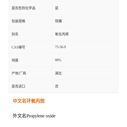
是否危险化学品
是
包装规格
铁桶
别名
氧化丙烯
75-56-9
CAS编号
99%
纯度
产地/厂商
湖北
是否进口
否
中文名环氧丙烷
外文名Propylene oxide