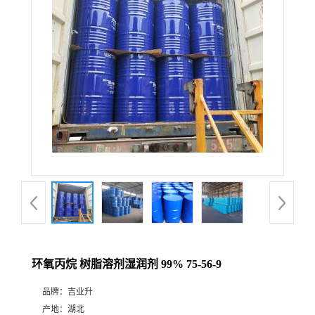
环氧丙烷 树脂溶剂湿润剂 99% 75-56-9
品牌：
吉业升
产地：
湖北