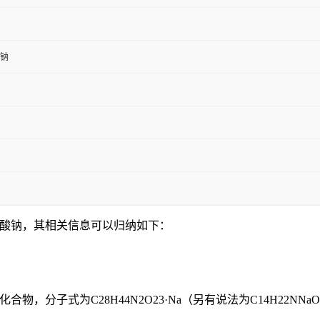
钠
酸钠，其相关信息可以归纳如下：
式为C28H44N2O23·Na（另有说法为C14H22NNaO11）