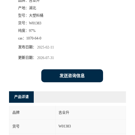
品牌：
吉业升
产地：
湖北
型号：
大塑料桶
货号：
W01383
纯度：
97%
cas：
1070-64-0
发布日期：
2025-02-11
更新日期：
2026-07-31
发送咨询信息
产品详请
品牌
吉业升
W01383
货号