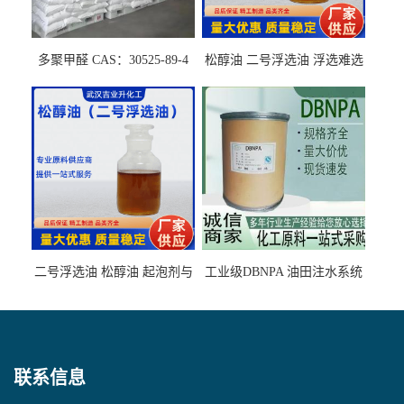
多聚甲醛 CAS：30525-89-4
松醇油 二号浮选油 浮选难选
的气肥煤、粉煤灰 选钼和选
石墨矿
二号浮选油 松醇油 起泡剂与
工业级DBNPA 油田注水系统
柴油捕收剂配合使用选煤剂
的防腐处理 液体/固体
联系信息