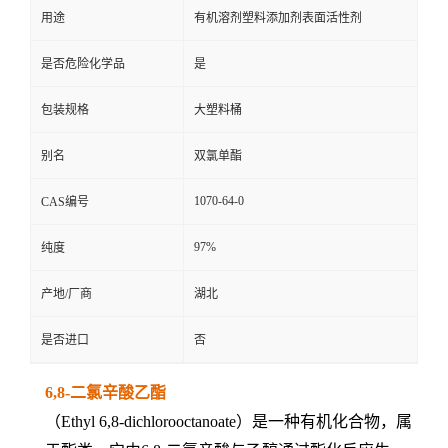
用途
有机溶剂塑料添加剂表面活性剂
是否危险化学品
是
包装规格
大塑料桶
别名
双氯单酯
1070-64-0
CAS编号
97%
纯度
产地/厂商
湖北
是否进口
否
6,8-二氯辛酸乙酯
（Ethyl 6,8-dichlorooctanoate）是一种有机化合物，属