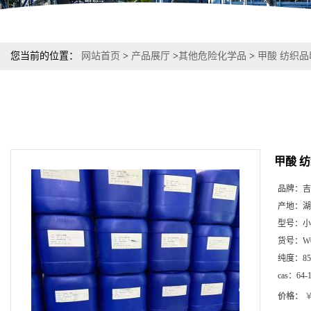
您当前的位置：
网站首页
>
产品展厅
>
其他危险化学品
>
甲酸 纺织品印
甲酸 纺
品牌：
吉
产地：
湖
型号：
小
货号：
W
纯度：
8
cas：
64-
价格：
￥