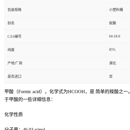
包装规格
小塑料桶
别名
蚁酸
64-18-6
CAS编号
85%
纯度
产地/厂商
湖北
是否进口
否
甲酸（Formic acid），化学式为HCOOH，是 简
于甲酸的一些详细信息：
化学性质
分子量：46.03 g/mol