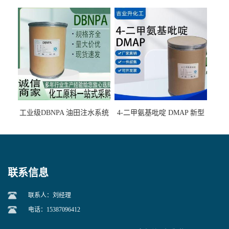
的气肥煤、粉煤灰 选钼和选
石墨矿
工业级DBNPA 油田注水系统
4-二甲氨基吡啶 DMAP 新型
的防腐处理 液体/固体
催化剂 99%含量
联系信息
联系人：刘经理
电话：15387096412