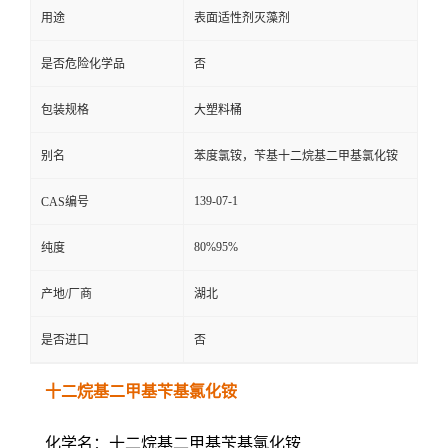
用途
表面适性剂灭藻剂
是否危险化学品
否
包装规格
大塑料桶
别名
苯度氯铵，苄基十二烷基二甲基氯化铵
139-07-1
CAS编号
80%95%
纯度
产地/厂商
湖北
是否进口
否
十二烷基二甲基苄基氯化铵
化学名：十二烷基二甲基苄基氯化铵