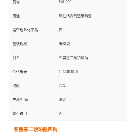
W01290
货号
用途
碱性络合剂造纸陶瓷
是否危险化学品
否
包装规格
编织袋
别名
亚氨基二琥珀酸钠
144538-83-0
CAS编号
72%
纯度
产地/厂商
湖北
是否进口
否
亚氨基二琥珀酸四钠