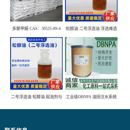
多聚甲醛 CAS：30525-89-4
松醇油 二号浮选油 浮选难选
的气肥煤、粉煤灰 选钼和选
石墨矿
二号浮选油 松醇油 起泡剂与
工业级DBNPA 油田注水系统
柴油捕收剂配合使用选煤剂
的防腐处理 液体/固体