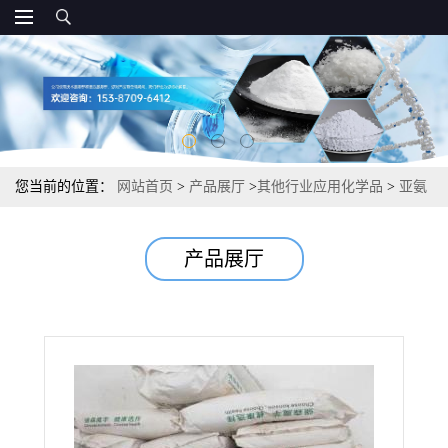
您当前的位置：
网站首页
>
产品展厅
>
其他行业应用化学品
>
亚氨
基二琥珀酸四钠 碱性络合剂造纸陶瓷 72% 144538-83-0
产品展厅