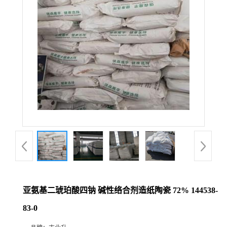
亚氨基二琥珀酸四钠 碱性络合剂造纸陶瓷 72% 144538-
83-0