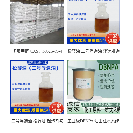
多聚甲醛 CAS：30525-89-4
松醇油 二号浮选油 浮选难选
的气肥煤、粉煤灰 选钼和选
石墨矿
二号浮选油 松醇油 起泡剂与
工业级DBNPA 油田注水系统
柴油捕收剂配合使用选煤剂
的防腐处理 液体/固体