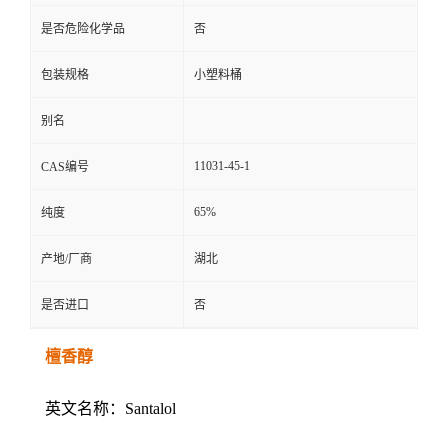
是否危险化学品
否
包装规格
小塑料桶
别名
11031-45-1
CAS编号
65%
纯度
产地/厂商
湖北
是否进口
否
檀香醇
英文名称：Santalol