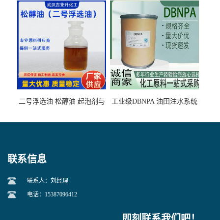
石墨矿
二号浮选油 松醇油 起泡剂与
工业级DBNPA 油田注水系统
柴油捕收剂配合使用选煤剂
的防腐处理 液体/固体
联系信息
联系人：刘经理
电话：15387096412
即刻联系我们吧！