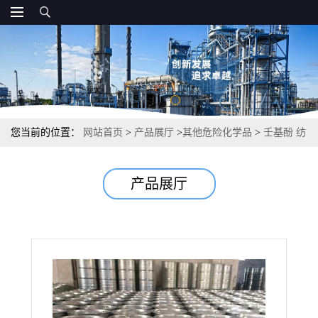
您当前的位置：
网站首页
>
产品展厅
>
其他危险化学品
>
壬基酚 纺
织印染洗涤造纸 25154-52-3
产品展厅