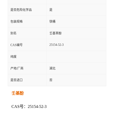
是否危险化学品
是
包装规格
铁桶
别名
壬基苯酚
25154-52-3
CAS编号
纯度
产地/厂商
湖北
是否进口
否
壬基酚
CAS号：25154-52-3