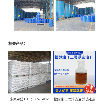
相关产品：
多聚甲醛 CAS：30525-89-4
松醇油 二号浮选油 浮选难选
的气肥煤、粉煤灰 选钼和选