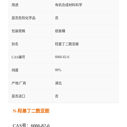
用途
有机合成材料科学
是否危险化学品
否
包装规格
纸板桶
别名
羟基丁二酰亚胺
6066-82-6
CAS编号
99%
纯度
产地/厂商
湖北
是否进口
否
N-羟基丁二酰亚胺
CAS号：6066-82-6