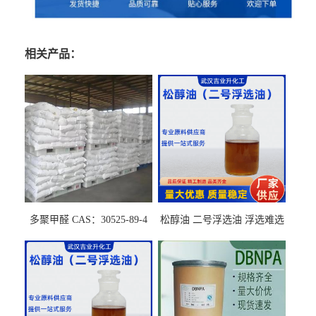
相关产品：
多聚甲醛 CAS：30525-89-4
松醇油 二号浮选油 浮选难选
的气肥煤、粉煤灰 选钼和选
石墨矿