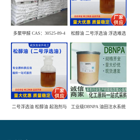
多聚甲醛 CAS：30525-89-4
松醇油 二号浮选油 浮选难选
的气肥煤、粉煤灰 选钼和选
石墨矿
二号浮选油 松醇油 起泡剂与
工业级DBNPA 油田注水系统
柴油捕收剂配合使用选煤剂
的防腐处理 液体/固体