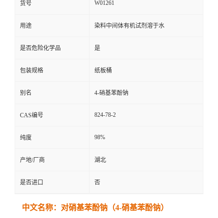
W01261
货号
用途
染料中间体有机试剂溶于水
是否危险化学品
是
包装规格
纸板桶
别名
4-硝基苯酚钠
824-78-2
CAS编号
98%
纯度
产地/厂商
湖北
是否进口
否
中文名称：对硝基苯酚钠（4-硝基苯酚钠）