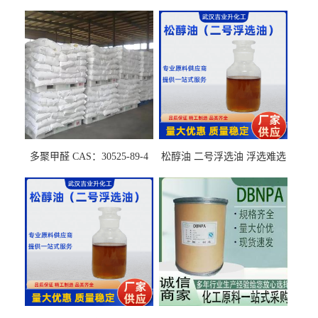
多聚甲醛 CAS：30525-89-4
松醇油 二号浮选油 浮选难选
的气肥煤、粉煤灰 选钼和选
石墨矿