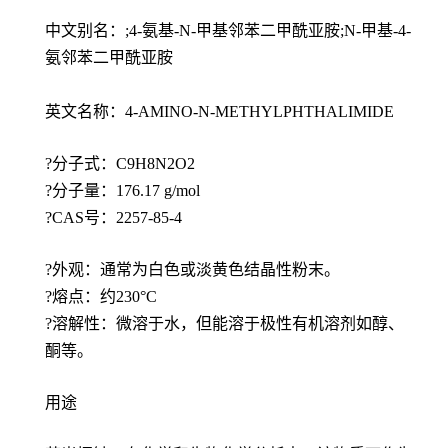
中文别名：;4-氨基-N-甲基邻苯二甲酰亚胺;N-甲基-4-
氨邻苯二甲酰亚胺
英文名称：4-AMINO-N-METHYLPHTHALIMIDE
?分子式：C9H8N2O2
?分子量：176.17 g/mol
?CAS号：2257-85-4
?外观：通常为白色或淡黄色结晶性粉末。
?熔点：约230°C
?溶解性：微溶于水，但能溶于极性有机溶剂如醇、
酮等。
用途