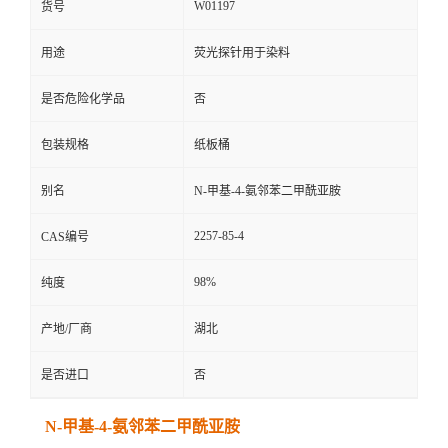
W01197
货号
用途
荧光探针用于染料
是否危险化学品
否
包装规格
纸板桶
别名
N-甲基-4-氨邻苯二甲酰亚胺
2257-85-4
CAS编号
98%
纯度
产地/厂商
湖北
是否进口
否
N-甲基-4-氨邻苯二甲酰亚胺