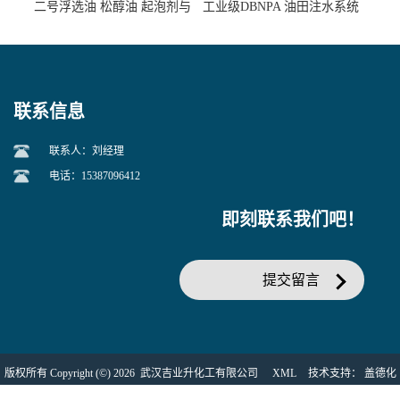
二号浮选油 松醇油 起泡剂与
工业级DBNPA 油田注水系统
柴油捕收剂配合使用选煤剂
的防腐处理 液体/固体
联系信息
联系人：刘经理
电话：15387096412
即刻联系我们吧！
提交留言
版权所有 Copyright (©) 2026
武汉吉业升化工有限公司
XML
技术支持：
盖德化
工网
食品商务网