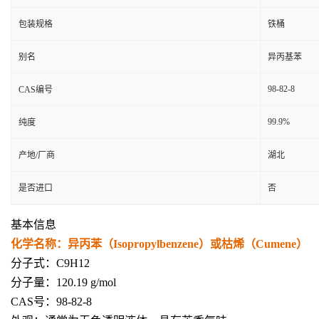
包装规格
铁桶
别名
异丙基苯
98-82-8
CAS编号
99.9%
纯度
产地/厂商
湖北
是否进口
否
基本信息
化学名称：异丙苯（Isopropylbenzene）或枯烯（Cumene）
分子式：C9H12
分子量：120.19 g/mol
CAS号：98-82-8