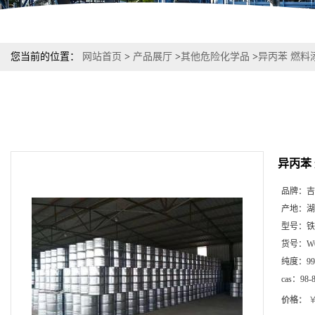
您当前的位置：
网站首页
>
产品展厅
>
其他危险化学品
>
异丙苯 燃料添加
异丙苯 
品牌：
吉
产地：
湖
型号：
铁
货号：
W
纯度：
9
cas：
98-
价格：
￥