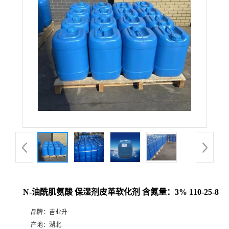
N-油酰肌氨酸 保湿剂皮革软化剂 含氮量：3% 110-25-8
品牌：
吉业升
产地：
湖北