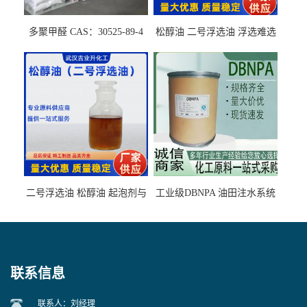
多聚甲醛 CAS：30525-89-4
松醇油 二号浮选油 浮选难选
的气肥煤、粉煤灰 选钼和选
石墨矿
二号浮选油 松醇油 起泡剂与
工业级DBNPA 油田注水系统
柴油捕收剂配合使用选煤剂
的防腐处理 液体/固体
联系信息
联系人：刘经理