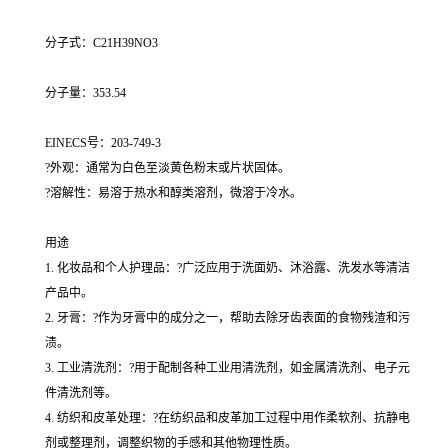
分子式：C21H39NO3
分子量：353.54
EINECS号：203-749-3
?外观：通常为白色至淡黄色粉末或片状固体。
?溶解性：易溶于热水和醇类溶剂，微溶于冷水。
用途
1. 化妆品和个人护理品：?广泛应用于洗面奶、沐浴露、洗发水等清洁
产品中。
2. 牙膏：?作为牙膏中的成分之一，帮助去除牙齿表面的食物残渣和污
渍。
3. 工业清洗剂：?用于配制各种工业用清洗剂，如金属清洗剂、电子元
件清洗剂等。
4. 纺织和皮革处理：?在纺织品和皮革加工过程中用作柔软剂、抗静电
剂或整理剂，调整织物的手感和其他物理性质。