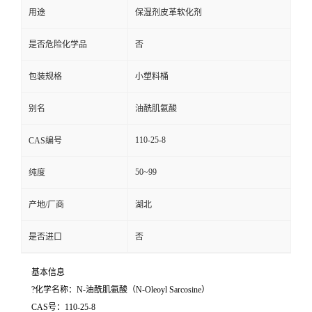
用途
保湿剂皮革软化剂
是否危险化学品
否
包装规格
小塑料桶
别名
油酰肌氨酸
110-25-8
CAS编号
50~99
纯度
产地/厂商
湖北
是否进口
否
基本信息
?化学名称：N-油酰肌氨酸（N-Oleoyl Sarcosine）
CAS号：110-25-8