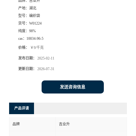
品牌：
吉业升
产地：
湖北
型号：
编织袋
货号：
W01224
纯度：
98%
cas：
10034-96-5
价格：
￥9/千克
发布日期：
2025-02-11
更新日期：
2026-07-31
发送咨询信息
产品详请
品牌
吉业升