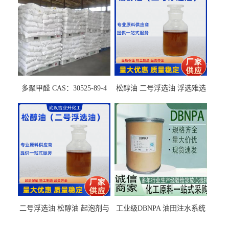
多聚甲醛 CAS：30525-89-4
松醇油 二号浮选油 浮选难选
的气肥煤、粉煤灰 选钼和选
石墨矿
二号浮选油 松醇油 起泡剂与
工业级DBNPA 油田注水系统
柴油捕收剂配合使用选煤剂
的防腐处理 液体/固体