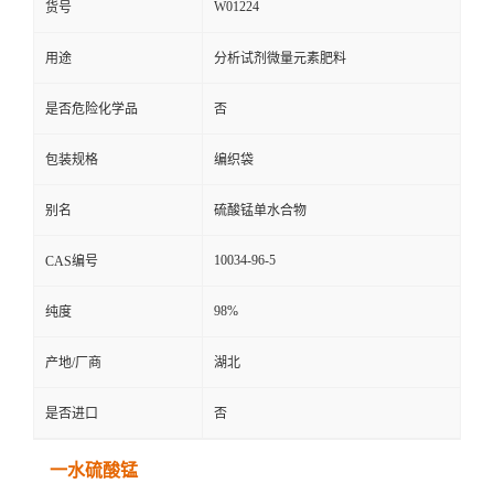
W01224
货号
用途
分析试剂微量元素肥料
是否危险化学品
否
包装规格
编织袋
别名
硫酸锰单水合物
10034-96-5
CAS编号
98%
纯度
产地/厂商
湖北
是否进口
否
一水硫酸锰