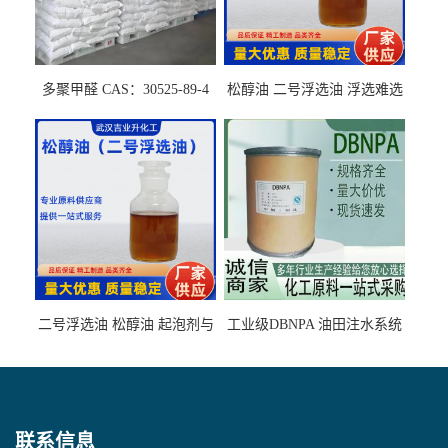
多聚甲醛 CAS：30525-89-4
松醇油 二号浮选油 浮选难选
的气肥煤、粉煤灰 选钼和选
石墨矿
二号浮选油 松醇油 起泡剂与
工业级DBNPA 油田注水系统
柴油捕收剂配合使用选煤剂
的防腐处理 液体/固体
联系信息