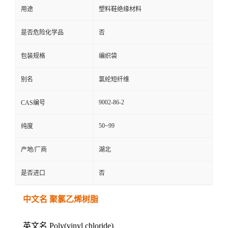
用途
塑料鞋绝缘材料
是否危险化学品
否
包装规格
编织袋
别名
氯纶短纤维
9002-86-2
CAS编号
50~99
纯度
产地/厂商
湖北
是否进口
否
中文名 聚氯乙烯树脂
英文名 Poly(vinyl chloride)