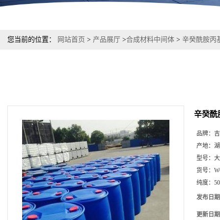
您当前的位置：
网站首页
>
产品展厅
>
合成材料中间体
>
辛癸酰胺丙
辛癸酰
品牌：
吉
产地：
湖
型号：
大
货号：
W
纯度：
5
发布日期
更新日期