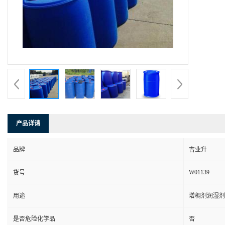
产品详请
品牌
吉业升
W01139
货号
用途
增稠剂润湿剂
是否危险化学品
否