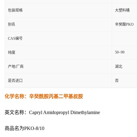
包装规格
大塑料桶
别名
辛癸酸PKO
CAS编号
50~99
纯度
产地/厂商
湖北
是否进口
否
化学名称：辛癸酰胺丙基二甲基叔胺
英文名称：Capryl Amidopropyl Dimethylamine
商品名为PKO-8/10