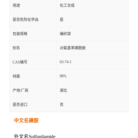
用途
化工合成
是否危险化学品
是
包装规格
编织袋
别名
对氨基苯磺酰胺
63-74-1
CAS编号
98%
纯度
产地/厂商
湖北
是否进口
否
中文名磺胺
外文名Sulfanilamide