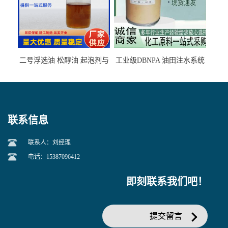
二号浮选油 松醇油 起泡剂与
工业级DBNPA 油田注水系统
柴油捕收剂配合使用选煤剂
的防腐处理 液体/固体
联系信息
联系人：刘经理
电话：15387096412
即刻联系我们吧！
提交留言