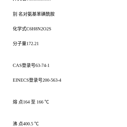
别 名对氨基苯磺酰胺
化学式C6H8N2O2S
分子量172.21
CAS登录号63-74-1
EINECS登录号200-563-4
熔 点164 至 166 ℃
沸 点400.5 ℃