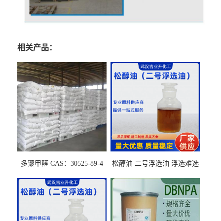
相关产品：
多聚甲醛 CAS：30525-89-4
松醇油 二号浮选油 浮选难选
的气肥煤、粉煤灰 选钼和选
石墨矿