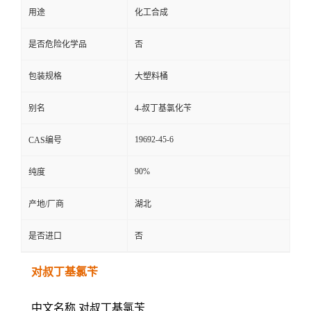
用途
化工合成
是否危险化学品
否
包装规格
大塑料桶
别名
4-叔丁基氯化苄
19692-45-6
CAS编号
90%
纯度
产地/厂商
湖北
是否进口
否
对叔丁基氯苄
中文名称 对叔丁基氯苄