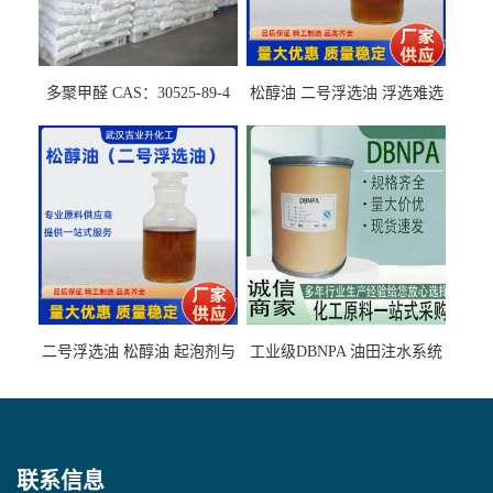
多聚甲醛 CAS：30525-89-4
松醇油 二号浮选油 浮选难选
的气肥煤、粉煤灰 选钼和选
石墨矿
二号浮选油 松醇油 起泡剂与
工业级DBNPA 油田注水系统
柴油捕收剂配合使用选煤剂
的防腐处理 液体/固体
联系信息