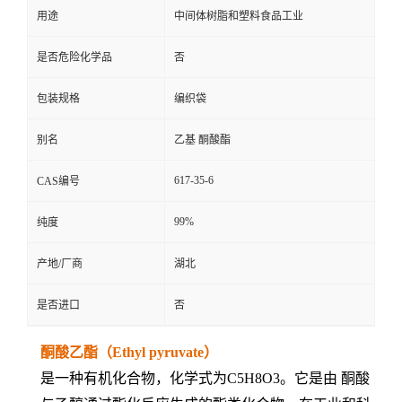
用途
中间体树脂和塑料食品工业
是否危险化学品
否
包装规格
编织袋
别名
乙基 酮酸酯
617-35-6
CAS编号
99%
纯度
产地/厂商
湖北
是否进口
否
酮酸乙酯（Ethyl pyruvate）
是一种有机化合物，化学式为C5H8O3。它是由 酮酸