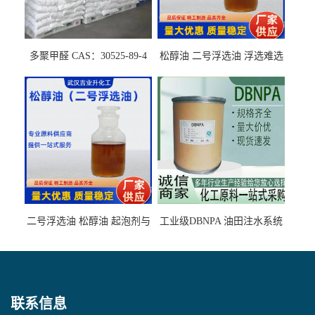
多聚甲醛 CAS：30525-89-4
松醇油 二号浮选油 浮选难选
的气肥煤、粉煤灰 选钼和选
石墨矿
二号浮选油 松醇油 起泡剂与
工业级DBNPA 油田注水系统
柴油捕收剂配合使用选煤剂
的防腐处理 液体/固体
联系信息