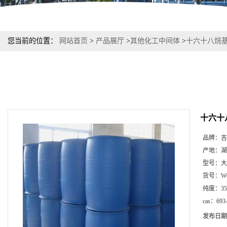
您当前的位置：
网站首页
>
产品展厅
>
其他化工中间体
>
十六十八烷基二
十六十八
品牌：
吉
产地：
湖
型号：
大
货号：
W
纯度：
3
cas：
693
发布日期