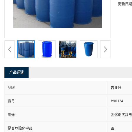
更新日期
产品详请
品牌
吉业升
W01124
货号
用途
乳化剂抗静电
是否危险化学品
否