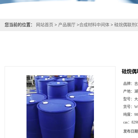
您当前的位置：
网站首页
>
产品展厅
>
合成材料中间体
>
硅烷偶联剂DL-
硅烷偶联
品牌：
吉
产地：
湖
型号：
大
货号：
W
纯度：
9
cas：
829
发布日期