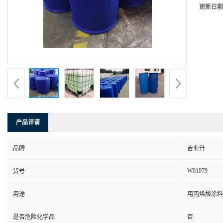
更新日期
产品详请
品牌
吉业升
W01079
货号
用途
用丙烯酸涂料
是否危险化学品
否