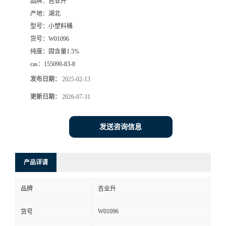
品牌：
吉业升
产地：
湖北
型号：
小塑料桶
货号：
W01096
纯度：
固含量1.5%
cas：
155090-83-8
发布日期：
2025-02-13
更新日期：
2026-07-31
发送咨询信息
产品详请
品牌
吉业升
W01096
货号