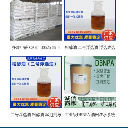
多聚甲醛 CAS：30525-89-4
松醇油 二号浮选油 浮选难选
的气肥煤、粉煤灰 选钼和选
石墨矿
二号浮选油 松醇油 起泡剂与
工业级DBNPA 油田注水系统
柴油捕收剂配合使用选煤剂
的防腐处理 液体/固体