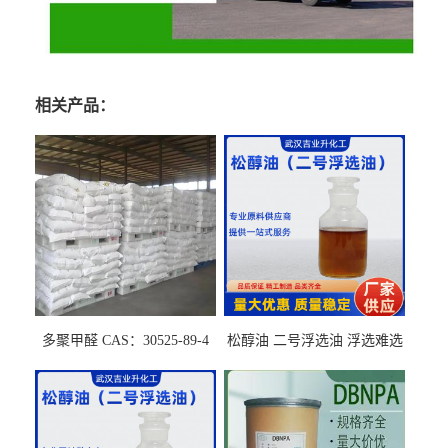
相关产品：
多聚甲醛 CAS：30525-89-4
松醇油 二号浮选油 浮选难选
的气肥煤、粉煤灰 选钼和选
石墨矿