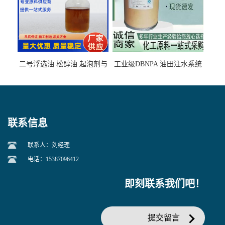
二号浮选油 松醇油 起泡剂与
工业级DBNPA 油田注水系统
柴油捕收剂配合使用选煤剂
的防腐处理 液体/固体
联系信息
联系人：刘经理
电话：15387096412
即刻联系我们吧！
提交留言