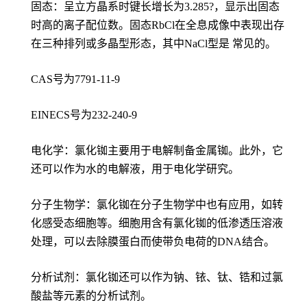
固态：呈立方晶系时键长增长为3.285?，显示出固态
时高的离子配位数。固态RbCl在全息成像中表现出存
在三种排列或多晶型形态，其中NaCl型是 常见的。
CAS号为7791-11-9
EINECS号为232-240-9
电化学：氯化铷主要用于电解制备金属铷。此外，它
还可以作为水的电解液，用于电化学研究。
分子生物学：氯化铷在分子生物学中也有应用，如转
化感受态细胞等。细胞用含有氯化铷的低渗透压溶液
处理，可以去除膜蛋白而使带负电荷的DNA结合。
分析试剂：氯化铷还可以作为钠、铱、钛、锆和过氯
酸盐等元素的分析试剂。