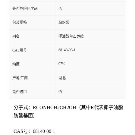
是否危险化学品
否
包装规格
编织袋
别名
椰油酰单乙醇胺
68140-00-1
CAS编号
97%
纯度
产地/厂商
湖北
是否进口
否
分子式：RCONHCH2CH2OH（其中R代表椰子油脂
肪酸基团）
CAS号：68140-00-1