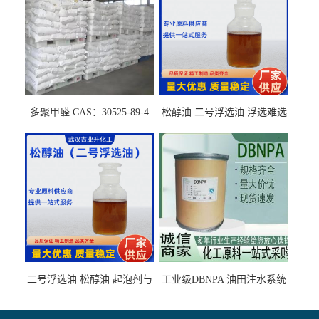
多聚甲醛 CAS：30525-89-4
松醇油 二号浮选油 浮选难选
的气肥煤、粉煤灰 选钼和选
石墨矿
二号浮选油 松醇油 起泡剂与
工业级DBNPA 油田注水系统
柴油捕收剂配合使用选煤剂
的防腐处理 液体/固体